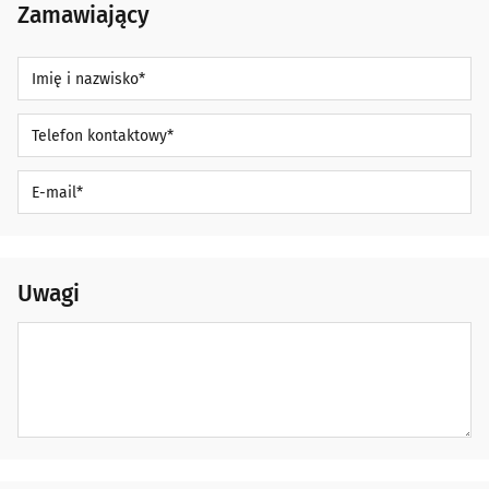
1500 punktów
Zamawiający
Brandbox 300x300
2000 punktów
Sugerowany termin publikacji
Navibox 300x250
Imię i nazwisko*
3000 punktów
5000 punktów
Czas trwania kampanii
Telefon kontaktowy*
krócej niż tydzień
E-mail*
1-4 tygodnie
1-3 miesiące
4 miesiące i dłużej
Uwagi
Ilość odsłon
Uwagi
Jeśli chcesz zamówić kampanię rozliczaną w modelu CPM
Budżet