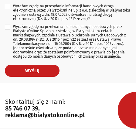
Wyrażam zgodę na przesyłanie informacji handlowych drogą
elektroniczną przez BiałystokOnline Sp. z o.o. z siedzibą w Białymstoku
zgodnie z ustawą z dn. 18.07.2022 o świadczeniu ułsug drogą
elektroniczną (Dz. U. z 2017 r. poz. 1219 ze zm.).*
Wyrażam zgodę na przetwarzanie moich danych osobowych przez
BiałystokOnline Sp. z o.o. z siedzibą w Białymstoku w celach
marketingowych, zgodnie z Ustawą o Ochronie Danych Osobowych z
dn. 29.08.1997 r (Dz. U. z 2016 r poz. 922 ze zm.) oraz Ustawą Prawo
Telekomunikacyjne z dn. 16.07.2004 (Dz. U. z 2017 r. poz. 1907 ze zm.).
Jednocześnie oświadczam, że podanie przeze mnie danych jest
dobrowolne oraz, że zostałem poinformowany o prawie do żądania
dostępu do moich danych osobowych, ich zmiany oraz usunięcia.
WYŚLIJ
Skontaktuj się z nami:
85 746 07 39
,
reklama@bialystokonline.pl